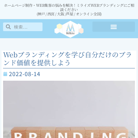
内
ホームページ制作・WEB集客の悩みを解決！ミライズWEBブランディングにご相
容
談ください
を
(神戸 / 西宮 / 大阪 /芦屋 / オンライン全国)
ス
キ
検
検
ッ
プ
索
索
Webブランディングを学び自分だけのブラ
ンド価値を提供しよう
2022-08-14