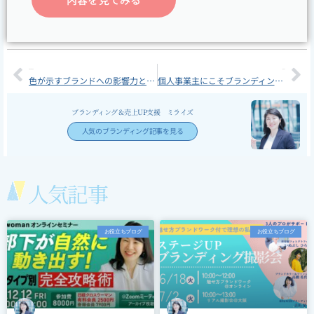
Prev
Ne
PREVIOUS
NEXT
色が示すブランドへの影響力とは？カラーブランディングがマーケティングにも影響する
個人事業主にこそブランディングをすすめる理由は「選ばれるため」
ブランディング＆売上UP支援 ミライズ
人気のブランディング記事を見る
人気記事
お役立ちブログ
お役立ちブログ