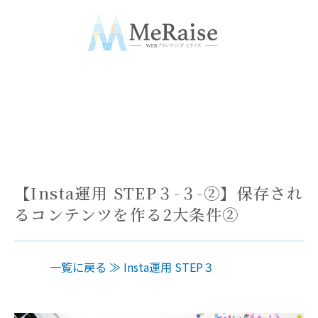
内
メ
容
イ
を
ス
ン
キ
ッ
メ
プ
ニ
ュ
【Insta運用 STEP３-３-②】保存され
ー
るコンテンツを作る2大条件②
一覧に戻る ≫
Insta運用 STEP３